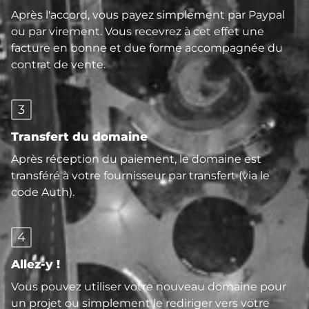
Après l'accord, vous payez simplement par Paypal
ou par virement. Vous recevrez à cet effet une
facture en bonne et due forme accompagnée du
contrat de vente.
3
Transfert du domaine
Après réception du paiement, le domaine est
transféré à votre fournisseur par transfert (via le
code Auth).
4
Allez-y !
Vous pouvez utiliser votre nouveau domaine pour
un projet ou simplement le rediriger vers votre